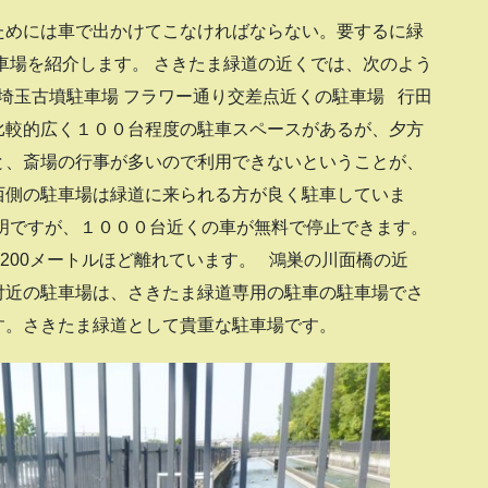
ためには車で出かけてこなければならない。要するに緑
車場を紹介します。 さきたま緑道の近くでは、次のよう
 埼玉古墳駐車場 フラワー通り交差点近くの駐車場 行田
比較的広く１００台程度の駐車スペースがあるが、夕方
と、斎場の行事が多いので利用できないということが、
西側の駐車場は緑道に来られる方が良く駐車していま
明ですが、１０００台近くの車が無料で停止できます。
200メートルほど離れています。 鴻巣の川面橋の近
付近の駐車場は、さきたま緑道専用の駐車の駐車場でさ
す。さきたま緑道として貴重な駐車場です。