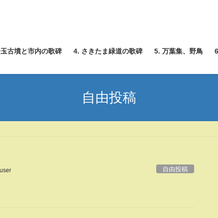
 埼玉古墳と市内の歌碑
4. さきたま緑道の歌碑
5. 万葉集、野鳥
自由投稿
自由投稿
user