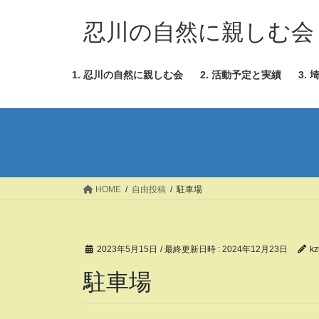
コ
ナ
ン
ビ
忍川の自然に親しむ会
テ
ゲ
ン
ー
1. 忍川の自然に親しむ会
2. 活動予定と実績
3.
ツ
シ
へ
ョ
ス
ン
キ
に
ッ
移
プ
動
HOME
自由投稿
駐車場
2023年5月15日
/ 最終更新日時 :
2024年12月23日
kz
駐車場